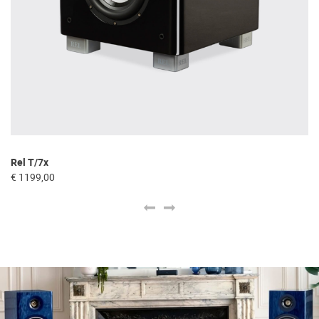
Rel T/7x
Fo
€ 1199,00
€ 