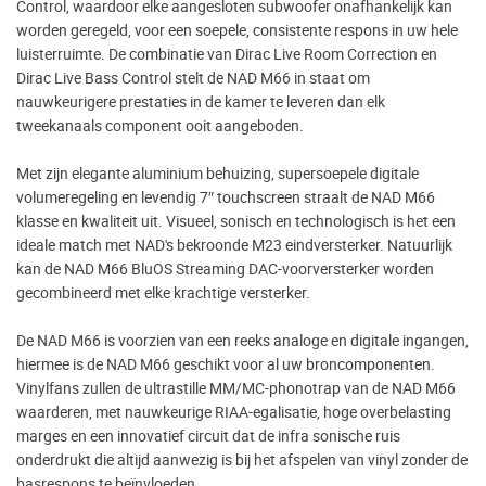
Control, waardoor elke aangesloten subwoofer onafhankelijk kan
worden geregeld, voor een soepele, consistente respons in uw hele
luisterruimte. De combinatie van Dirac Live Room Correction en
Dirac Live Bass Control stelt de NAD M66 in staat om
nauwkeurigere prestaties in de kamer te leveren dan elk
tweekanaals component ooit aangeboden.
Met zijn elegante aluminium behuizing, supersoepele digitale
volumeregeling en levendig 7″ touchscreen straalt de NAD M66
klasse en kwaliteit uit. Visueel, sonisch en technologisch is het een
ideale match met NAD's bekroonde M23 eindversterker. Natuurlijk
kan de NAD M66 BluOS Streaming DAC-voorversterker worden
gecombineerd met elke krachtige versterker.
De NAD M66 is voorzien van een reeks analoge en digitale ingangen,
hiermee is de NAD M66 geschikt voor al uw broncomponenten.
Vinylfans zullen de ultrastille MM/MC-phonotrap van de NAD M66
waarderen, met nauwkeurige RIAA-egalisatie, hoge overbelasting
marges en een innovatief circuit dat de infra sonische ruis
onderdrukt die altijd aanwezig is bij het afspelen van vinyl zonder de
basrespons te beïnvloeden.