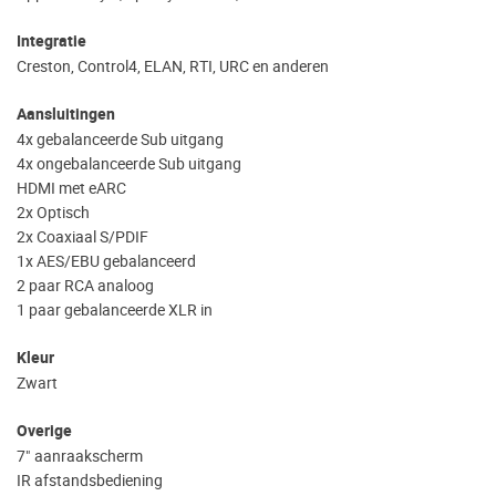
Integratie
Creston, Control4, ELAN, RTI, URC en anderen
Aansluitingen
4x gebalanceerde Sub uitgang
4x ongebalanceerde Sub uitgang
HDMI met eARC
2x Optisch
2x Coaxiaal S/PDIF
1x AES/EBU gebalanceerd
2 paar RCA analoog
1 paar gebalanceerde XLR in
Kleur
Zwart
Overige
7" aanraakscherm
IR afstandsbediening