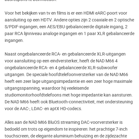
Voor het bekijken van tv en films is er een HDMI eARC-poort voor
aansluiting op een HDTV. Andere opties zijn 2 coaxiale en 2 optische
S/PDIF-ingangen, een AES/EBU gebalanceerde digitale ingang, 2
paar RCA lijnniveau analoge ingangen en 1 paar XLR gebalanceerde
ingangen.
Naast ongebalanceerde RCA- en gebalanceerde XLR-uitgangen
voor aansluiting op een eindversterker, heeft de NAD M66 4
ongebalanceerde RCA- en 4 gebalanceerde XLR-subwoofer
uitgangen. De speciale hoofdtelefoonversterker van de NAD M66
heeft een zeer lage uitgangsimpedantie en een zeer hoge maximale
uitgangsspanning, waardoor hij veeleisende
studiomonitorhoofdtelefoons met hoge impedantie kan aansturen.
De NAD M66 heeft ook Bluetooth-connectiviteit, met ondersteuning
voor de AAC-, LDAC- en aptX HD-codecs.
Alles aan de NAD M66 BluOS streaming DAC-voorversterker is
bedoeld om trots op eigendom te inspireren: het prachtige 7-inch
touchscreen, de elegante aluminium behuizing en de zijdezachte