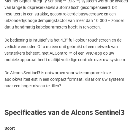
Met het Signal Integrity Sensing™ (SIS™) systeem wordt de invloed
van lange luidsprekerkabels automatisch gecompenseerd. Dit
resulteert in een strakke, gecontroleerde basweergave en een
uitzonderlijk hoge dempingsfactor van meer dan 10.000 – zonder
dat u handmatig kabelparameters hoeft in te voeren.
De bediening is intuïtief via het 4,3” full-colour touchscreen en de
verlichte encoder. Of u nu één unit gebruikt of een netwerk van
versterkers beheert, met ALControl™ of een VNC-app op uw
mobiele apparaat heeft u altijd volledige controle over uw systeem.
De Alcons Sentinel3 is ontworpen voor wie compromisloze
audiokwaliteit eist in een compact formaat. Klaar om uw systeem
naar een hoger niveau te tillen?
Specificaties van de Alcons Sentinel3
Soort