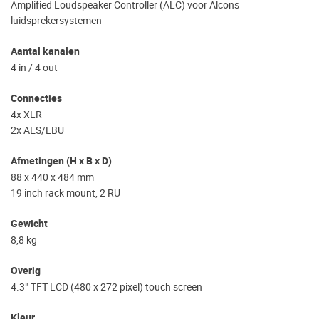
Amplified Loudspeaker Controller (ALC) voor Alcons
luidsprekersystemen
Aantal kanalen
4 in / 4 out
Connecties
4x XLR
2x AES/EBU
Afmetingen (H x B x D)
88 x 440 x 484 mm
19 inch rack mount, 2 RU
Gewicht
8,8 kg
Overig
4.3" TFT LCD (480 x 272 pixel) touch screen
Kleur