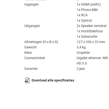
Ingangen
1x HDMI (eARC)
1x Phono MM
1x RCA
1x Optical
Uitgangen
2x Speaker terminal
1x Hoofdtelefoon
1x Subwoofer
Afmetingen (H x B x D)
127 x 356 x 33 mm
Gewicht
5,4 kg
Kleur
Graphite
Connectiviteit
Gigabit ethernet, Wifi
HD 5.0
Garantie
2 jaar
Download alle specificaties