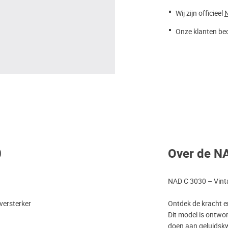
Wij zijn officieel
Onze klanten beo
0
Over de N
NAD C 3030 – Vintag
 versterker
Ontdek de kracht e
Dit model is ontwo
doen aan geluidskw