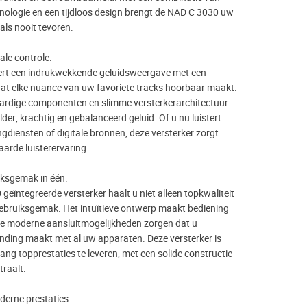
ologie en een tijdloos design brengt de NAD C 3030 uw
als nooit tevoren.
ale controle.
ert een indrukwekkende geluidsweergave met een
at elke nuance van uw favoriete tracks hoorbaar maakt.
ardige componenten en slimme versterkerarchitectuur
lder, krachtig en gebalanceerd geluid. Of u nu luistert
ngdiensten of digitale bronnen, deze versterker zorgt
arde luisterervaring.
iksgemak in één.
eïntegreerde versterker haalt u niet alleen topkwaliteit
gebruiksgemak. Het intuïtieve ontwerp maakt bediening
 de moderne aansluitmogelijkheden zorgen dat u
nding maakt met al uw apparaten. Deze versterker is
ng topprestaties te leveren, met een solide constructie
traalt.
derne prestaties.