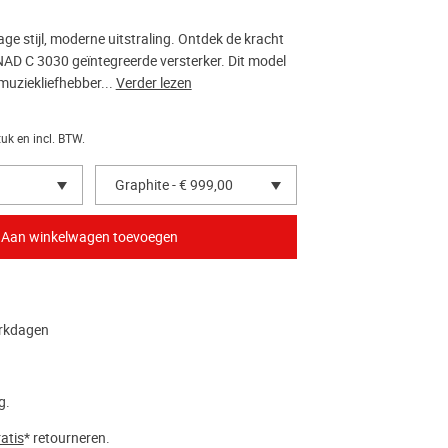
e stijl, moderne uitstraling. Ontdek de kracht
NAD C 3030 geïntegreerde versterker. Dit model
muziekliefhebber...
Verder lezen
tuk en incl. BTW.
Graphite - € 999,00
erkdagen
g.
atis
* retourneren.