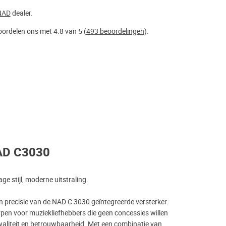
NAD
dealer.
ordelen ons met 4.8 van 5 (
493 beoordelingen
).
AD C3030
e stijl, moderne uitstraling.
n precisie van de NAD C 3030 geïntegreerde versterker.
rpen voor muziekliefhebbers die geen concessies willen
aliteit en betrouwbaarheid. Met een combinatie van