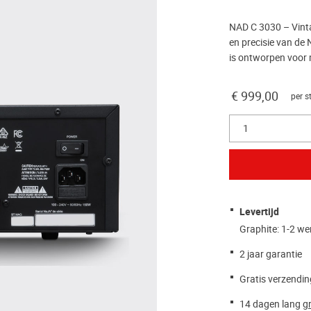
NAD C 3030 – Vintag
en precisie van de 
is ontworpen voor 
€ 999,00
per s
1
Levertijd
Graphite: 1-2 w
2 jaar garantie
Gratis verzendin
14 dagen lang
gr