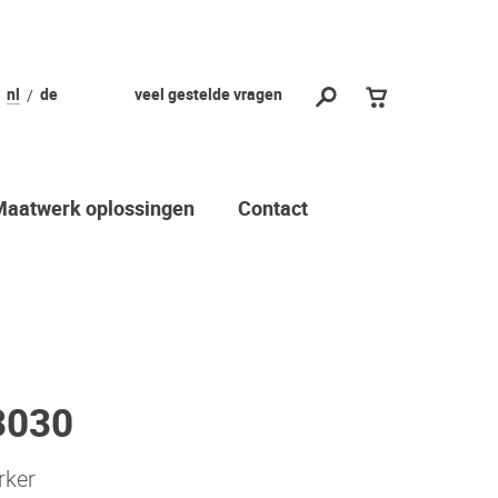
nl
de
veel gestelde vragen
Maatwerk oplossingen
Contact
3030
rker