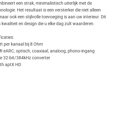
neert een strak, minimalistisch uiterlijk met de
ologie. Het resultaat is een versterker die niet alleen
maar ook een stijlvolle toevoeging is aan uw interieur. Dit
n kwaliteit en design die u elke dag zult waarderen.
icaties:
 per kanaal bij 8 Ohm
I eARC, optisch, coaxiaal, analoog, phono-ingang
 32-bit/384kHz converter
oth aptX HD