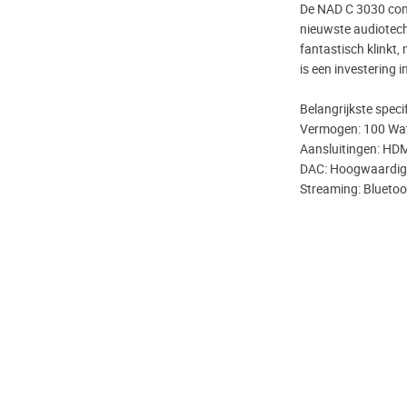
De NAD C 3030 combi
nieuwste audiotechn
fantastisch klinkt, 
is een investering i
Belangrijkste specif
Vermogen: 100 Watt
Aansluitingen: HDM
DAC: Hoogwaardige
Streaming: Blueto