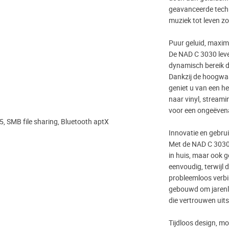
geavanceerde techn
muziek tot leven zo
Puur geluid, maxim
De NAD C 3030 lev
dynamisch bereik d
Dankzij de hoogwa
geniet u van een he
naar vinyl, streami
voor een ongeëvena
 5, SMB file sharing, Bluetooth aptX
Innovatie en gebru
Met de NAD C 3030 g
in huis, maar ook 
eenvoudig, terwijl
probleemloos verbi
gebouwd om jarenla
die vertrouwen uits
Tijdloos design, mo