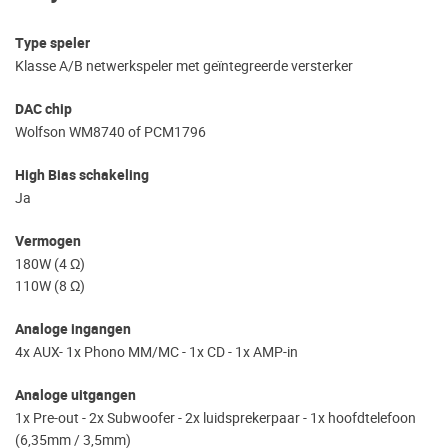
Type speler
Klasse A/B netwerkspeler met geïntegreerde versterker
DAC chip
Wolfson WM8740 of PCM1796
High Bias schakeling
Ja
Vermogen
180W (4 Ω)
110W (8 Ω)
Analoge ingangen
4x AUX- 1x Phono MM/MC - 1x CD - 1x AMP-in
Analoge uitgangen
1x Pre-out - 2x Subwoofer - 2x luidsprekerpaar - 1x hoofdtelefoon
(6,35mm / 3,5mm)