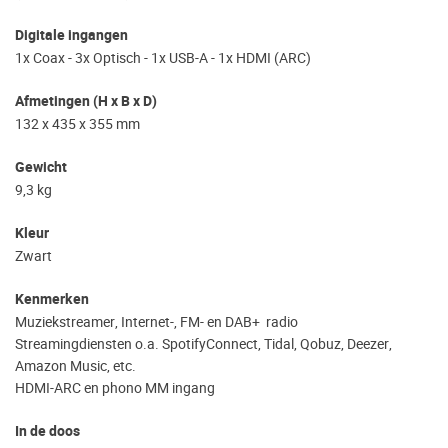
Digitale ingangen
1x Coax - 3x Optisch - 1x USB-A - 1x HDMI (ARC)
Afmetingen (H x B x D)
132 x 435 x 355 mm
Gewicht
9,3 kg
Kleur
Zwart
Kenmerken
Muziekstreamer, Internet-, FM- en DAB+ radio
Streamingdiensten o.a. SpotifyConnect, Tidal, Qobuz, Deezer,
Amazon Music, etc.
HDMI-ARC en phono MM ingang
In de doos