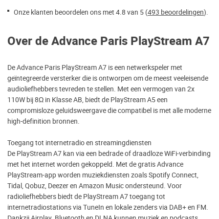
Onze klanten beoordelen ons met 4.8 van 5 (
493 beoordelingen
).
Over de Advance Paris PlayStream A7
De Advance Paris PlayStream A7 is een netwerkspeler met
geïntegreerde versterker die is ontworpen om de meest veeleisende
audioliefhebbers tevreden te stellen. Met een vermogen van 2x
110W bij 8Ω in Klasse AB, biedt de PlayStream A5 een
compromisloze geluidsweergave die compatibel is met alle moderne
high-definition bronnen.
Toegang tot internetradio en streamingdiensten
De PlayStream A7 kan via een bedrade of draadloze WiFi-verbinding
met het internet worden gekoppeld. Met de gratis Advance
PlayStream-app worden muziekdiensten zoals Spotify Connect,
Tidal, Qobuz, Deezer en Amazon Music ondersteund. Voor
radioliefhebbers biedt de PlayStream A7 toegang tot
internetradiostations via TuneIn en lokale zenders via DAB+ en FM.
Dankzij Airplay, Bluetooth en DLNA kunnen muziek en podcasts