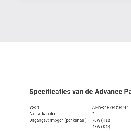
Specificaties van de Advance P
Soort
All-in-one versterker
Aantal kanalen
2
Uitgangsvermogen (per kanaal)
70W (4 Ω)
48W (8 Ω)