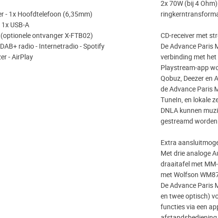
2x 70W (bij 4 Ohm)
r - 1x Hoofdtelefoon (6,35mm)
ringkerntransformat
- 1x USB-A
h (optionele ontvanger X-FTB02)
CD-receiver met st
 DAB+ radio - Internetradio - Spotify
De Advance Paris M
er - AirPlay
verbinding met het
Playstream-app wor
Qobuz, Deezer en A
de Advance Paris M
TuneIn, en lokale z
DNLA kunnen muzie
gestreamd worden
Extra aansluitmoge
Met drie analoge A
draaitafel met MM-
met Wolfson WM8740
De Advance Paris M
en twee optisch) v
functies via een ap
afstandsbediening 