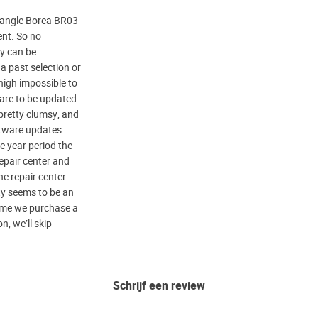
iangle Borea BR03
ent. So no
ty can be
a past selection or
nigh impossible to
ware to be updated
 pretty clumsy, and
ftware updates.
e year period the
repair center and
he repair center
ty seems to be an
 time we purchase a
n, we’ll skip
Schrijf een review