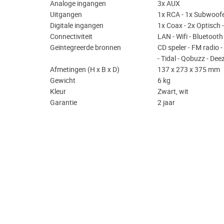
Analoge ingangen
3x AUX
Uitgangen
1x RCA - 1x Subwoofe
Digitale ingangen
1x Coax - 2x Optisch 
Connectiviteit
LAN - Wifi - Bluetoot
Geïntegreerde bronnen
CD speler - FM radio -
- Tidal - Qobuzz - Deez
Afmetingen (H x B x D)
137 x 273 x 375 mm
Gewicht
6 kg
Kleur
Zwart, wit
Garantie
2 jaar