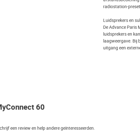
radiostation-preset
Luidsprekers en s
De Advance Paris 
luidsprekers en ka
laagweergave. Bij
uitgang een extern
MyConnect 60
hrijf een review en help andere geïnteresseerden.