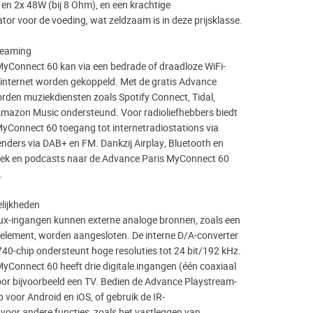
 en 2x 48W (bij 8 Ohm), en een krachtige
or voor de voeding, wat zeldzaam is in deze prijsklasse.
reaming
yConnect 60 kan via een bedrade of draadloze WiFi-
 internet worden gekoppeld. Met de gratis Advance
den muziekdiensten zoals Spotify Connect, Tidal,
mazon Music ondersteund. Voor radioliefhebbers biedt
yConnect 60 toegang tot internetradiostations via
enders via DAB+ en FM. Dankzij Airplay, Bluetooth en
k en podcasts naar de Advance Paris MyConnect 60
.
lijkheden
ux-ingangen kunnen externe analoge bronnen, zoals een
element, worden aangesloten. De interne D/A-converter
-chip ondersteunt hoge resoluties tot 24 bit/192 kHz.
yConnect 60 heeft drie digitale ingangen (één coaxiaal
oor bijvoorbeeld een TV. Bedien de Advance Playstream-
p voor Android en iOS, of gebruik de IR-
voor andere functies, zoals het vastleggen van