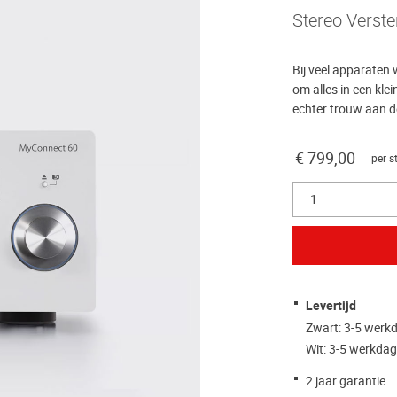
Stereo Verste
Bij veel apparaten
om alles in een klei
echter trouw aan de
€ 799,00
per s
1
Levertijd
Zwart: 3-5 werk
Wit: 3-5 werkda
2 jaar garantie