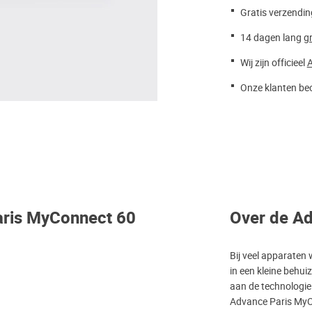
Gratis verzendin
14 dagen lang
gr
Wij zijn officieel
A
Onze klanten beo
aris MyConnect 60
Over de A
Bij veel apparaten 
in een kleine behui
aan de technologie 
Advance Paris MyCo