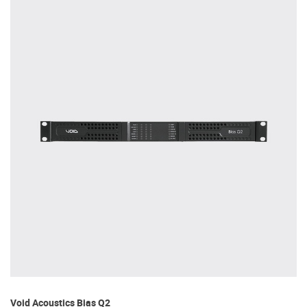
Vo
Void Acoustics Bias Q2