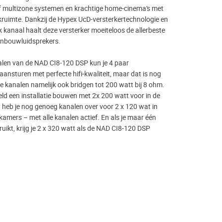
f multizone systemen en krachtige home-cinema’s met
kruimte. Dankzij de Hypex UcD-versterkertechnologie en
 kanaal haalt deze versterker moeiteloos de allerbeste
 inbouwluidsprekers.
len van de NAD CI8-120 DSP kun je 4 paar
aansturen met perfecte hifi-kwaliteit, maar dat is nog
 de kanalen namelijk ook bridgen tot 200 watt bij 8 ohm.
eld een installatie bouwen met 2x 200 watt voor in de
eb je nog genoeg kanalen over voor 2 x 120 wat in
kamers – met alle kanalen actief. En als je maar één
ikt, krijg je 2 x 320 watt als de NAD CI8-120 DSP