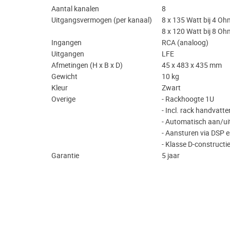
Aantal kanalen
8
Uitgangsvermogen (per kanaal)
8 x 135 Watt bij 4 Oh
8 x 120 Watt bij 8 O
Ingangen
RCA (analoog)
Uitgangen
LFE
Afmetingen (H x B x D)
45 x 483 x 435 mm
Gewicht
10 kg
Kleur
Zwart
Overige
- Rackhoogte 1U
- Incl. rack handvatte
- Automatisch aan/ui
- Aansturen via DSP 
​- Klasse D-construct
Garantie
5 jaar