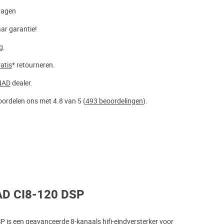
dagen
aar garantie!
g.
atis
* retourneren.
NAD
dealer.
ordelen ons met 4.8 van 5 (
493 beoordelingen
).
AD CI8-120 DSP
 is een geavanceerde 8-kanaals hifi-eindversterker voor