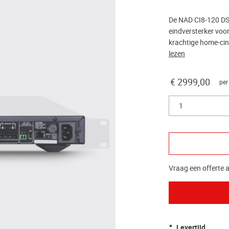
De NAD CI8-120 DSP
eindversterker voo
krachtige home-cin
lezen
€ 2999,00
per
1
Vraag een offerte a
Levertijd