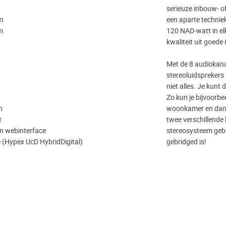
serieuze inbouw- o
m
een aparte technie
hm
120 NAD-watt in elk
kwaliteit uit goede
Met de 8 audiokana
stereoluidsprekers 
niet alles. Je kunt
Zo kun je bijvoorbe
n
woonkamer en dan h
t
twee verschillende 
en webinterface
stereosysteem gebru
ie (Hypex UcD HybridDigital)
gebridged is!