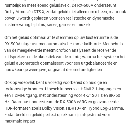
ruimtelijk en meeslepend geluidsveld. De RX‑500A ondersteunt
Dolby Atmos én DTS:X, zodat geluid niet alleen om u heen, maar ook
boven u wordt geplaatst voor een realistische en dynamische
luisterervaring bij films, series, games en muziek.
Om het geluid optimaal af te stemmen op uw luisterruimte is de
RX‑500A uitgerust met automatische kamerkalibratie. Met behulp
van de meegeleverde meetmicrofoon analyseert de receiver de
luidsprekers en de akoestiek van de ruimte, waarna het systeem het
geluid automatisch optimaliseert voor een uitgebalanceerde en
nauwkeurige weergave, ongeacht de omstandigheden.
Ook op videovlak bent u volledig voorbereid op huidige en
toekomstige bronnen. U beschikt over vier HDMI 2.1‑ingangen en
één HDMI‑uitgang, met ondersteuning voor 4K/120 Hz en 8K/60
Hz. Daarnaast ondersteunt de RX‑500A eARC en geavanceerde
HDR‑formaten zoals Dolby Vision, HDR10+ en Hybrid Log‑Gamma,
zodat beeld en geluid perfect op elkaar zijn afgestemd voor
maximale impact.