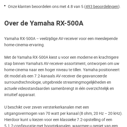
Onze klanten beoordelen ons met 4.8 van 5 (
493 beoordelingen
).
Over de Yamaha RX-500A
Yamaha RX‑500A – veelzijdige AV‑receiver voor een meeslepende
home‑cinema‑ervaring.
Met de Yamaha RX‑500A kiest u voor een moderne en krachtigere
stap binnen Yamaha’s AV‑receiver‑assortiment, ontworpen om uw
home‑cinema naar een hoger niveau te tillen. Yamaha positioneert
dit model als een 7.2‑kanaals AV‑receiver die geavanceerde
surroundtechnologie, uitgebreide streamingmogelijkheden en
actuele videostandaarden samenbrengt in één overzichtelijk en
intuïtief apparaat.
U beschikt over zeven versterkerkanalen met een
uitgangsvermogen van 70 watt per kanaal (8 ohm, 20 Hz – 20 kHz).
Hierdoor kunt u kiezen voor een klassieke 7.2‑opstelling of een
5.1.2‑configuratie met hoogtekanalen, waarmee u geniet van een