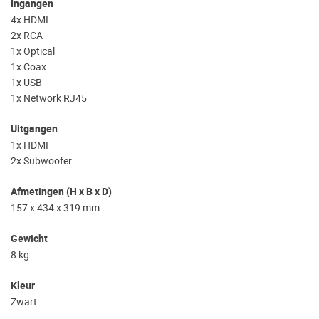
Ingangen
4x HDMI
2x RCA
1x Optical
1x Coax
1x USB
1x Network RJ45
Uitgangen
1x HDMI
2x Subwoofer
Afmetingen (H x B x D)
157 x 434 x 319 mm
Gewicht
8 kg
Kleur
Zwart