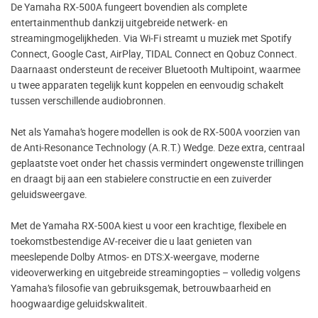
De Yamaha RX‑500A fungeert bovendien als complete
entertainmenthub dankzij uitgebreide netwerk‑ en
streamingmogelijkheden. Via Wi‑Fi streamt u muziek met Spotify
Connect, Google Cast, AirPlay, TIDAL Connect en Qobuz Connect.
Daarnaast ondersteunt de receiver Bluetooth Multipoint, waarmee
u twee apparaten tegelijk kunt koppelen en eenvoudig schakelt
tussen verschillende audiobronnen.
Net als Yamaha’s hogere modellen is ook de RX‑500A voorzien van
de Anti‑Resonance Technology (A.R.T.) Wedge. Deze extra, centraal
geplaatste voet onder het chassis vermindert ongewenste trillingen
en draagt bij aan een stabielere constructie en een zuiverder
geluidsweergave.
Met de Yamaha RX‑500A kiest u voor een krachtige, flexibele en
toekomstbestendige AV‑receiver die u laat genieten van
meeslepende Dolby Atmos‑ en DTS:X‑weergave, moderne
videoverwerking en uitgebreide streamingopties – volledig volgens
Yamaha’s filosofie van gebruiksgemak, betrouwbaarheid en
hoogwaardige geluidskwaliteit.