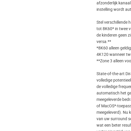
afzonderlijk kanaal
instelling wordt a
Stel verschillende 
tot 8K60* in twee 
de kinderen geen z
versa.**
*8K60 alleen geldig
4K120 wanneer twe
**Zone 3 alleen vo
State-of-the-art Di
volledige potentiee
de volledige freque
automatisch het ge
meegeleverde bedra
of MacOS*-toepass
meegeleverd). Nu k
van uw surround so
wat een beter resu