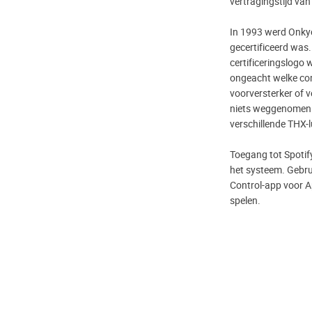
vertragingstijd van
In 1993 werd Onkyo
gecertificeerd was.
certificeringslogo
ongeacht welke com
voorversterker of v
niets weggenomen u
verschillende THX-
Toegang tot Spotif
het systeem. Gebru
Control-app voor Ap
spelen.