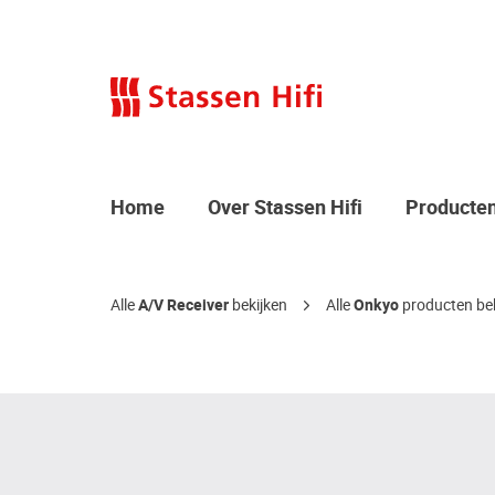
Home
Over Stassen Hifi
Producte
Alle
A/V Receiver
bekijken
Alle
Onkyo
producten bek