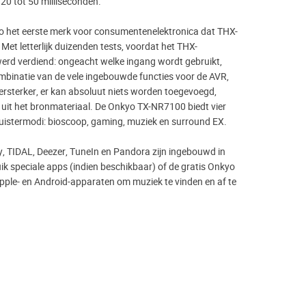
 20 tot 50 milliseconden.
 het eerste merk voor consumentenelektronica dat THX-
 Met letterlijk duizenden tests, voordat het THX-
 werd verdiend: ongeacht welke ingang wordt gebruikt,
binatie van de vele ingebouwde functies voor de AVR,
ersterker, er kan absoluut niets worden toegevoegd,
it het bronmateriaal. De Onkyo TX-NR7100 biedt vier
luistermodi: bioscoop, gaming, muziek en surround EX.
y, TIDAL, Deezer, TuneIn en Pandora zijn ingebouwd in
ik speciale apps (indien beschikbaar) of de gratis Onkyo
ple- en Android-apparaten om muziek te vinden en af ​​te