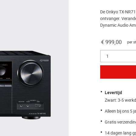
De Onkyo TX-NR7100
ontvanger. Verande
Dynamic Audio Ampl
€ 999,00
per s
1
Levertijd
Zwart: 3-5 werk
Alleen bij ons 5 j
Gratis verzendin
14 dagen lang
gr