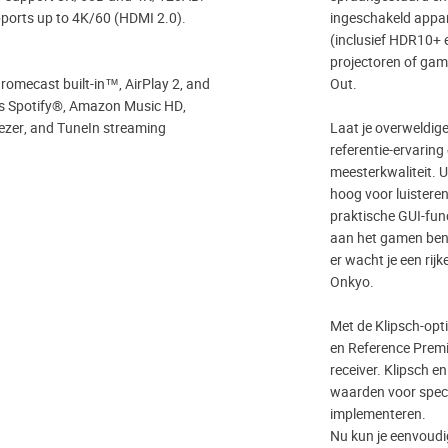
ports up to 4K/60 (HDMI 2.0).
ingeschakeld appa
(inclusief HDR10+ 
projectoren of gam
romecast built-in™, AirPlay 2, and
Out.
es Spotify®, Amazon Music HD,
zer, and TuneIn streaming
Laat je overweldige
referentie-ervarin
meesterkwaliteit. 
hoog voor luistere
praktische GUI-func
aan het gamen bent,
er wacht je een rij
Onkyo.
Met de Klipsch-opt
en Reference Premi
receiver. Klipsch 
waarden voor speci
implementeren.
Nu kun je eenvoudig