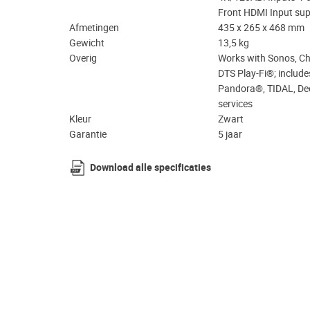
Front HDMI Input sup
Afmetingen
435 x 265 x 468 mm
Gewicht
13,5 kg
Overig
Works with Sonos, Ch
DTS Play-Fi®; includ
Pandora®, TIDAL, Dee
services
Kleur
Zwart
Garantie
5 jaar
Download alle specificaties