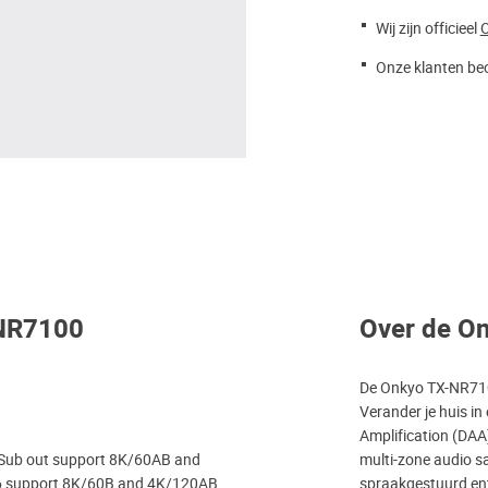
Wij zijn officieel
Onze klanten beo
-NR7100
Over de O
De Onkyo TX-NR7100
Verander je huis i
Amplification (DAA
/Sub out support 8K/60AB and
multi-zone audio s
6 support 8K/60B and 4K/120AB.
spraakgestuurd ent