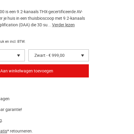
 is een 9.2-kanaals THX-gecertificeerde AV-
r je huis in een thuisbioscoop met 9.2-kanaals
ification (DAA) die 3D su...
Verder lezen
tuk en incl. BTW.
Zwart - € 999,00
dagen
aar garantie!
g.
atis
* retourneren.