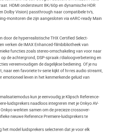
raat. HDMI ondersteunt 8K/60p en dynamische HDR
en Dolby Vision) passthrough naar compatibele tv's,
ing-monitoren die zijn aangesloten via eARC-ready Main
n door de hyperrealistische THX Certified Select-
g en verken de IMAX Enhanced-filmbibliotheek van
Unieke functies zoals stereo-omschakeling van voor naar
n op de achtergrond, DSP-spraak-/dialoogverbetering en
ties vereenvoudigen de dagelijkse bediening. Of je nu
 naar een favoriete tv-serie kijkt of hi-res audio streamt,
ker emotioneel leven in het kenmerkende geluid van
imalisatiemodus kun je eenvoudig je Klipsch Reference-
ere-luidsprekers naadloos integreren met je Onkyo AV-
en Onkyo werkten samen om de precieze crossover-
fieke nieuwe Reference Premiere-luidsprekers te
 het model luidsprekers selecteren dat je voor elk