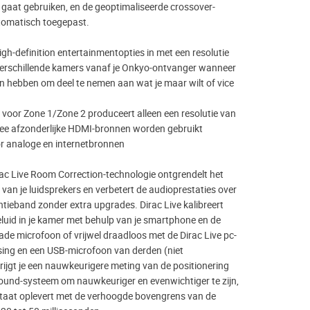
 gaat gebruiken, en de geoptimaliseerde crossover-
utomatisch toegepast.
high-definition entertainmentopties in met een resolutie
verschillende kamers vanaf je Onkyo-ontvanger wanneer
in hebben om deel te nemen aan wat je maar wilt of vice
 voor Zone 1/Zone 2 produceert alleen een resolutie van
e afzonderlijke HDMI-bronnen worden gebruikt
or analoge en internetbronnen
rac Live Room Correction-technologie ontgrendelt het
l van je luidsprekers en verbetert de audioprestaties over
ntieband zonder extra upgrades. Dirac Live kalibreert
luid in je kamer met behulp van je smartphone en de
de microfoon of vrijwel draadloos met de Dirac Live pc-
ing en een USB-microfoon van derden (niet
rijgt je een nauwkeurigere meting van de positionering
und-systeem om nauwkeuriger en evenwichtiger te zijn,
ltaat oplevert met de verhoogde bovengrens van de