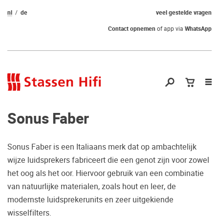
nl
de
veel gestelde vragen
Contact opnemen
of app via
WhatsApp
Nav
op
Sonus Faber
Sonus Faber is een Italiaans merk dat op ambachtelijk
wijze luidsprekers fabriceert die een genot zijn voor zowel
Nog geen keuze
het oog als het oor. Hiervoor gebruik van een combinatie
van natuurlijke materialen, zoals hout en leer, de
gemaakt?
modernste luidsprekerunits en zeer uitgekiende
Waarom komt u niet bij ons luisteren?
wisselfilters.
Zo maakt u zeker de juiste keuze.