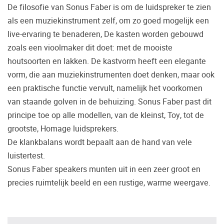
De filosofie van Sonus Faber is om de luidspreker te zien
Vaak worden er producten gekocht op
als een muziekinstrument zelf, om zo goed mogelijk een
aanraden van derden of bijvoorbeeld een
live-ervaring te benaderen, De kasten worden gebouwd
review.
zoals een vioolmaker dit doet: met de mooiste
Helaas blijkt dat velen spijt hebben van hun
houtsoorten en lakken. De kastvorm heeft een elegante
beslissing en hun smaak toch anders is dan
vorm, die aan muziekinstrumenten doet denken, maar ook
wat er geadviseerd is. Daarom bieden wij u
de mogelijkheid om de door u gewenste
een praktische functie vervult, namelijk het voorkomen
apparatuur vooraf in ons Palazzo
van staande golven in de behuizing. Sonus Faber past dit
luisterkasteel te beluisteren.
principe toe op alle modellen, van de kleinst, Toy, tot de
Maak een luisterafspraak.
grootste, Homage luidsprekers.
De klankbalans wordt bepaalt aan de hand van vele
luistertest.
Sonus Faber speakers munten uit in een zeer groot en
precies ruimtelijk beeld en een rustige, warme weergave.