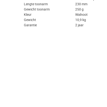
Lengte toonarm
230 mm
Gewicht toonarm
250 g
Kleur
Walnoot
Gewicht
10,9 kg
Garantie
2 jaar