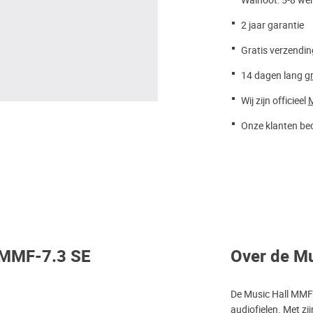
Walnoot: 5-8 we
2 jaar garantie
Gratis verzendin
14 dagen lang
gr
Wij zijn officieel
M
Onze klanten beo
l MMF-7.3 SE
Over de Mu
De Music Hall MMF-
audiofielen. Met z