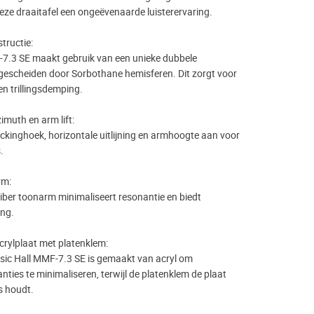
eze draaitafel een ongeëvenaarde luisterervaring.
tructie:
7.3 SE maakt gebruik van een unieke dubbele
 gescheiden door Sorbothane hemisferen. Dit zorgt voor
en trillingsdemping.
imuth en arm lift:
ackinghoek, horizontale uitlijning en armhoogte aan voor
.
rm:
fiber toonarm minimaliseert resonantie en biedt
ng.
crylplaat met platenklem:
sic Hall MMF-7.3 SE is gemaakt van acryl om
ies te minimaliseren, terwijl de platenklem de plaat
ts houdt.