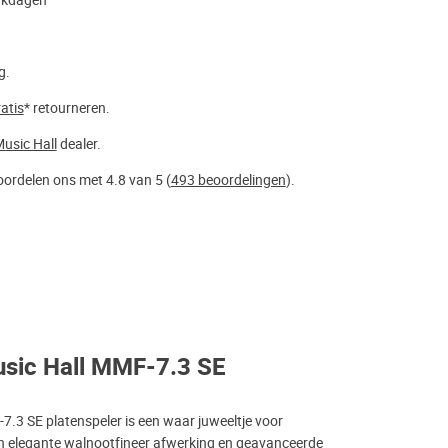
rkdagen
g.
atis
* retourneren.
usic Hall
dealer.
ordelen ons met 4.8 van 5 (
493 beoordelingen
).
sic Hall MMF-7.3 SE
7.3 SE platenspeler is een waar juweeltje voor
ijn elegante walnootfineer afwerking en geavanceerde