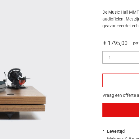
De Music Hall MMF-
audiofielen. Met zi
geavanceerde techno
€ 1795,00
per
1
Vraag een offerte a
Levertijd