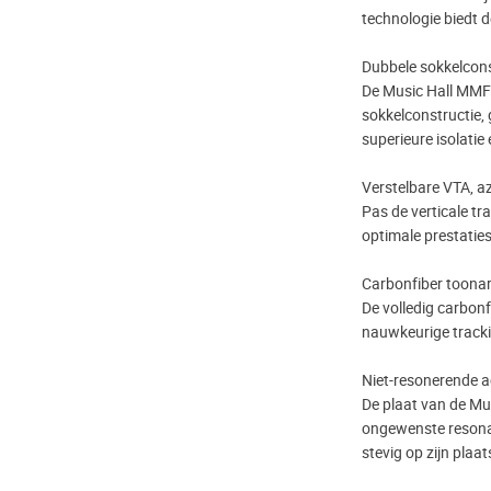
technologie biedt d
Dubbele sokkelcons
De Music Hall MMF-
sokkelconstructie,
superieure isolatie 
Verstelbare VTA, az
Pas de verticale tr
optimale prestaties
Carbonfiber toona
De volledig carbon
nauwkeurige tracki
Niet-resonerende a
De plaat van de Mu
ongewenste resonant
stevig op zijn plaa