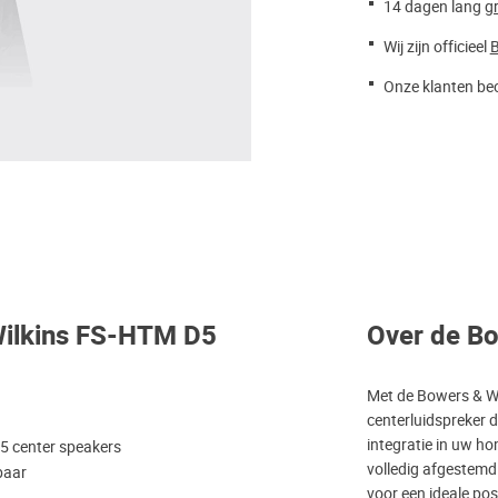
14 dagen lang
gr
Wij zijn officieel
B
Onze klanten beo
Wilkins FS-HTM D5
Over de B
Met de Bowers & W
centerluidspreker d
integratie in uw h
 center speakers
volledig afgestemd
gbaar
voor een ideale po