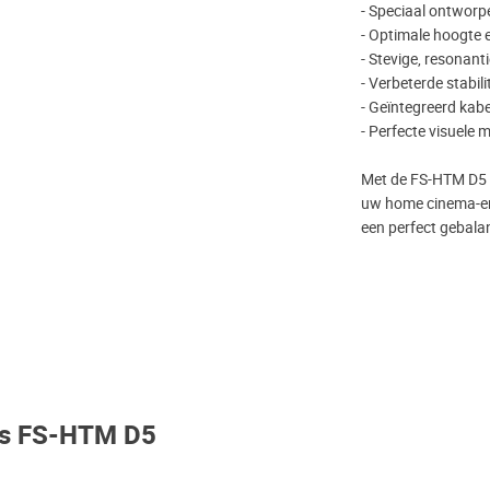
- Speciaal ontworp
- Optimale hoogte 
- Stevige, resonant
- Verbeterde stabili
- Geïntegreerd ka
- Perfecte visuele
Met de FS-HTM D5 ha
uw home cinema-erv
een perfect gebala
ns FS-HTM D5