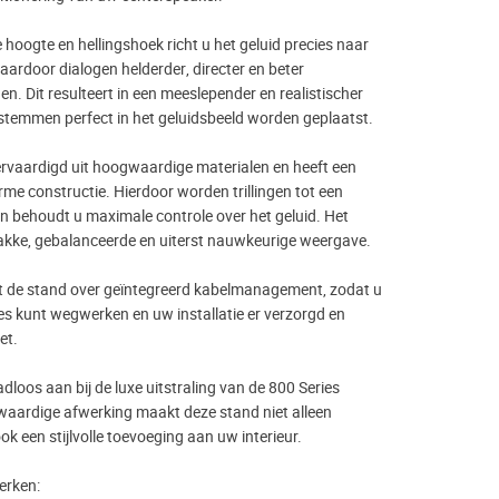
 hoogte en hellingshoek richt u het geluid precies naar
waardoor dialogen helderder, directer en beter
. Dit resulteert in een meeslepender en realistischer
 stemmen perfect in het geluidsbeeld worden geplaatst.
rvaardigd uit hoogwaardige materialen en heeft een
rme constructie. Hierdoor worden trillingen tot een
 behoudt u maximale controle over het geluid. Het
trakke, gebalanceerde en uiterst nauwkeurige weergave.
t de stand over geïntegreerd kabelmanagement, zodat u
es kunt wegwerken en uw installatie er verzorgd en
et.
adloos aan bij de luxe uitstraling van de 800 Series
aardige afwerking maakt deze stand niet alleen
ok een stijlvolle toevoeging aan uw interieur.
erken: