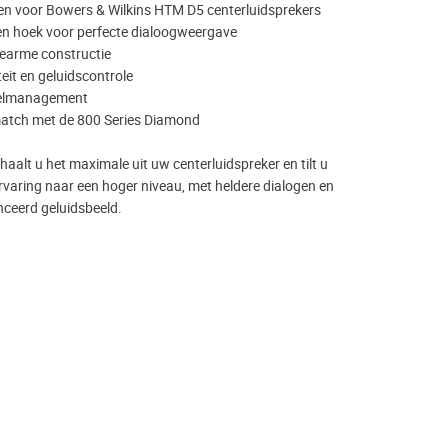
en voor Bowers & Wilkins HTM D5 centerluidsprekers
en hoek voor perfecte dialoogweergave
iearme constructie
teit en geluidscontrole
belmanagement
 match met de 800 Series Diamond
alt u het maximale uit uw centerluidspreker en tilt u
aring naar een hoger niveau, met heldere dialogen en
nceerd geluidsbeeld.