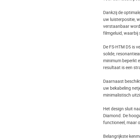
Dankzij de optimale
uw luisterpositie, 
verstaanbaar worden
filmgeluid, waarbij
De FS-HTM D5 is ve
solide, resonantiea
minimum beperkt en
resultaat is een s
Daarnaast beschik
uw bekabeling netj
minimalistisch uitzi
Het design sluit na
Diamond. De hoogw
functioneel, maar o
Belangrijkste kenm