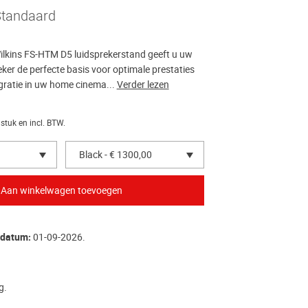
Standaard
lkins FS-HTM D5 luidsprekerstand geeft u uw
ker de perfecte basis voor optimale prestaties
egratie in uw home cinema...
Verder lezen
 stuk en incl. BTW.
Black - € 1300,00
rdatum:
01-09-2026.
g.