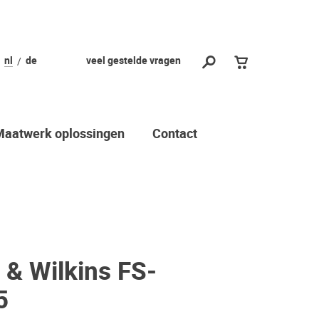
nl
de
veel gestelde vragen
Maatwerk oplossingen
Contact
& Wilkins FS-
5