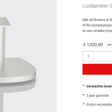
Luidspreker 
Met de Bowers & Wi
HTM centerluidspre
en een strakke int
€ 1300,00
per
1
Verwachte leve
2 jaar garantie
Gratis verzendin