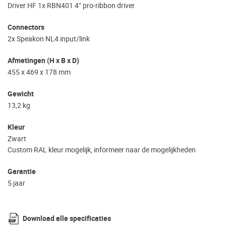
Driver HF 1x RBN401 4” pro-ribbon driver
Connectors
2x Speakon NL4 input/link
Afmetingen (H x B x D)
455 x 469 x 178 mm
Gewicht
13,2 kg
Kleur
Zwart
Custom RAL kleur mogelijk, informeer naar de mogelijkheden
Garantie
5 jaar
Download alle specificaties