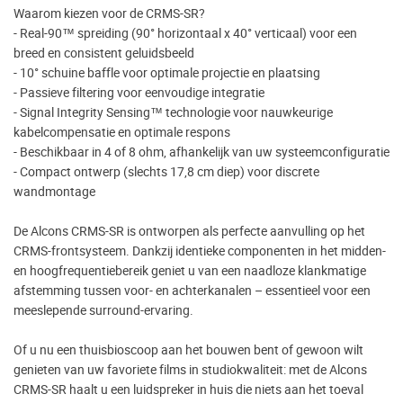
Waarom kiezen voor de CRMS-SR?
- Real-90™ spreiding (90° horizontaal x 40° verticaal) voor een
breed en consistent geluidsbeeld
- 10° schuine baffle voor optimale projectie en plaatsing
- Passieve filtering voor eenvoudige integratie
- Signal Integrity Sensing™ technologie voor nauwkeurige
kabelcompensatie en optimale respons
- Beschikbaar in 4 of 8 ohm, afhankelijk van uw systeemconfiguratie
- Compact ontwerp (slechts 17,8 cm diep) voor discrete
wandmontage
De Alcons CRMS-SR is ontworpen als perfecte aanvulling op het
CRMS-frontsysteem. Dankzij identieke componenten in het midden-
en hoogfrequentiebereik geniet u van een naadloze klankmatige
afstemming tussen voor- en achterkanalen – essentieel voor een
meeslepende surround-ervaring.
Of u nu een thuisbioscoop aan het bouwen bent of gewoon wilt
genieten van uw favoriete films in studiokwaliteit: met de Alcons
CRMS-SR haalt u een luidspreker in huis die niets aan het toeval