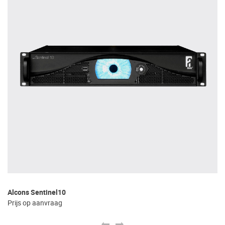
Alcons Sentinel10
Al
Prijs op aanvraag
Pr