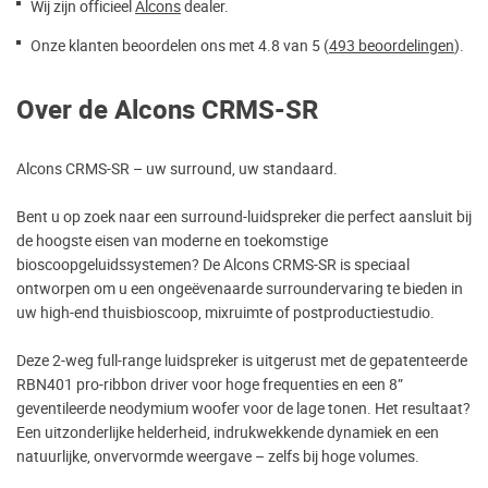
Wij zijn officieel
Alcons
dealer.
Onze klanten beoordelen ons met 4.8 van 5 (
493 beoordelingen
).
Over de Alcons CRMS-SR
Alcons CRMS-SR – uw surround, uw standaard.
Bent u op zoek naar een surround-luidspreker die perfect aansluit bij
de hoogste eisen van moderne en toekomstige
bioscoopgeluidssystemen? De Alcons CRMS-SR is speciaal
ontworpen om u een ongeëvenaarde surroundervaring te bieden in
uw high-end thuisbioscoop, mixruimte of postproductiestudio.
Deze 2-weg full-range luidspreker is uitgerust met de gepatenteerde
RBN401 pro-ribbon driver voor hoge frequenties en een 8”
geventileerde neodymium woofer voor de lage tonen. Het resultaat?
Een uitzonderlijke helderheid, indrukwekkende dynamiek en een
natuurlijke, onvervormde weergave – zelfs bij hoge volumes.