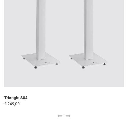
Triangle S04
Re
€ 249,00
€ 