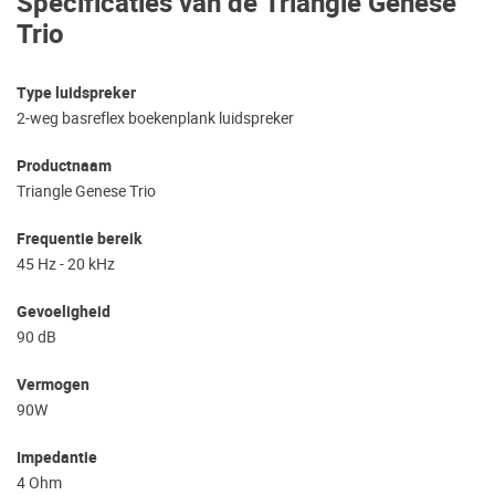
Specificaties van de Triangle Genese
Trio
Type luidspreker
2-weg basreflex boekenplank luidspreker
Productnaam
Triangle Genese Trio
Frequentie bereik
45 Hz - 20 kHz
Gevoeligheid
90 dB
Vermogen
90W
Impedantie
4 Ohm