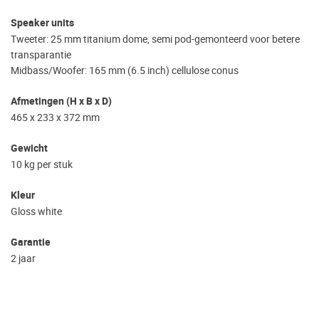
Speaker units
Tweeter: 25 mm titanium dome, semi pod-gemonteerd voor betere
transparantie
Midbass/Woofer: 165 mm (6.5 inch) cellulose conus
Afmetingen (H x B x D)
465 x 233 x 372 mm
Gewicht
10 kg per stuk
Kleur
Gloss white
Garantie
2 jaar