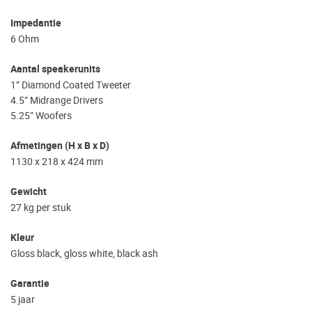
Impedantie
6 Ohm
Aantal speakerunits
1” Diamond Coated Tweeter
4.5” Midrange Drivers
5.25” Woofers
Afmetingen (H x B x D)
1130 x 218 x 424 mm
Gewicht
27 kg per stuk
Kleur
Gloss black, gloss white, black ash
Garantie
5 jaar