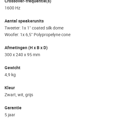
Crossover-frequentie(s)
1600 Hz
Aantal speakerunits
Tweeter: 1x 1" coated silk dome
Woofer: 1x 6,5" Polypropelyne cone
Afmetingen (H x B x D)
300 x 240 x 95 mm
Gewicht
4,9 kg
Kleur
Zwart, wit, grijs
Garantie
5 jaar