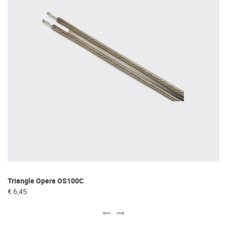
Triangle Opera OS100C
Ma
€ 6,45
€ 