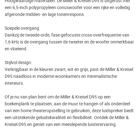
Hoogwaardige materialen: De Miller & Kreisel D95 is uitgerust met
een 6,5-inch polypropyleen conuswoofer voor een rijke en volledig
afgeronde midden- en lage tonenrespons.
Soepele overgang:
Dankzij de tweede-orde, fase-gefocuste cross-overfrequentie van
1,6 kHz is de overgang tussen de tweeter en de woofer onmerkbaar
en vloeiend.
Stijlvol design:
Verkrijgbaar in de kleuren zwart, wit en grijs, past de Miller & Kreisel
D95 naadloos in moderne woonkamers en minimalistische
interieurs.
Of je nu van plan bent om de Miller & Kreisel D95 op een
boekenplank te plaatsen, aan de muur te hangen of als onderdeel
van een home theateropstelling te gebruiken, deze luidspreker biedt
een uitstekende geluidskwaliteit en flexibiliteit. Ontdek de Miller &
Kreisel D95 en geniet van een meeslepende luisterervaring.