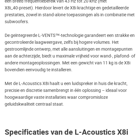
een breed frequentiebereik van 43 Hz tot 20 kHz (met
X8i_40‑preset). Hierdoor levert de X8i krachtige en gedetailleerde
prestaties, zowel in stand‑alone toepassingen als in combinatie met
subwoofers.
De geïntegreerde L‑VENTS™‑technologie garandeert een strakke en
gecontroleerde laagweergave, zelfs bij hogere volumes. Het
gestroomlijnde ontwerp, met alle aansluitingen en montagepunten
aan de achterzijde, biedt u maximale vrijheid voor wand‑, plafond‑ of
andere montageoplossingen. Met een gewicht van 11 kg is de X8i
bovendien eenvoudig te installeren.
Met de L‑Acoustics X8i haalt u een luidspreker in huis die kracht,
precisie en discretie samenbrengt in één oplossing – ideaal voor
hoogwaardige vaste installaties waar compromisloze
geluidskwaliteit centraal staat.
Specificaties van de L-Acoustics X8i