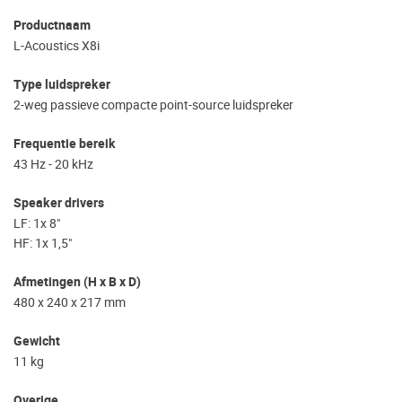
Productnaam
L-Acoustics X8i
Type luidspreker
2-weg passieve compacte point-source luidspreker
Frequentie bereik
43 Hz - 20 kHz
Speaker drivers
LF: 1x 8"
HF: 1x 1,5"
Afmetingen (H x B x D)
480 x 240 x 217 mm
Gewicht
11 kg
Overige