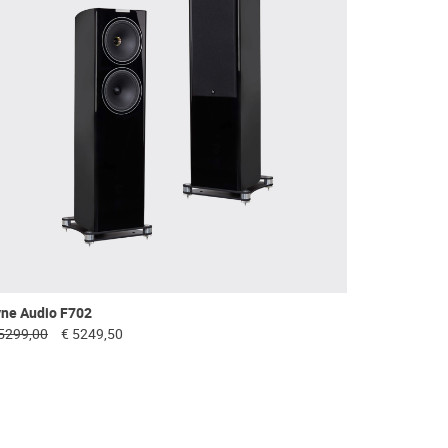
yne Audio F702
5299,00
€ 5249,50