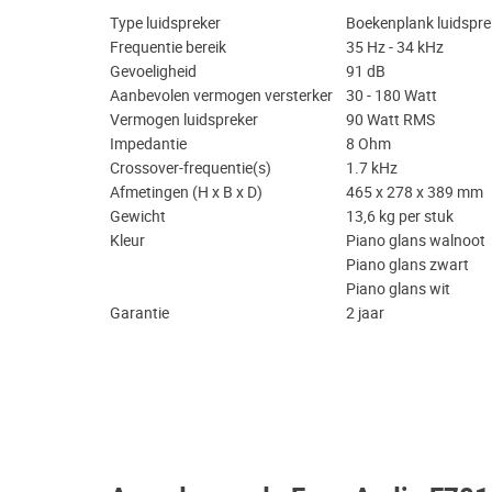
Type luidspreker
Boekenplank luidspre
Frequentie bereik
35 Hz - 34 kHz
Gevoeligheid
91 dB
Aanbevolen vermogen versterker
30 - 180 Watt
Vermogen luidspreker
90 Watt RMS
Impedantie
8 Ohm
Crossover-frequentie(s)
1.7 kHz
Afmetingen (H x B x D)
465 x 278 x 389 mm
Gewicht
13,6 kg per stuk
Kleur
Piano glans walnoot
Piano glans zwart
Piano glans wit
Garantie
2 jaar