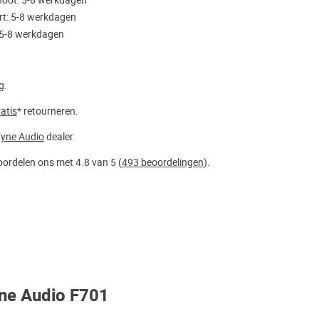
noot: 5-8 werkdagen
rt: 5-8 werkdagen
 5-8 werkdagen
g.
atis
* retourneren.
yne Audio
dealer.
ordelen ons met 4.8 van 5 (
493 beoordelingen
).
ne Audio F701