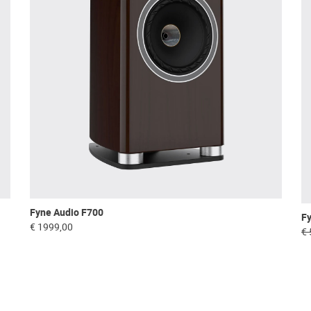
Fyne Audio F700
F
€ 1999,00
€ 