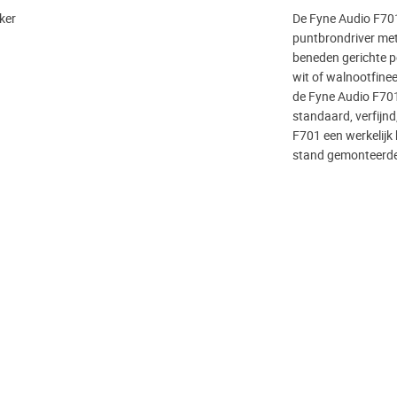
ker
De Fyne Audio F701
puntbrondriver met
beneden gerichte p
wit of walnootfine
de Fyne Audio F701
standaard, verfijnd
F701 een werkelijk 
stand gemonteerde