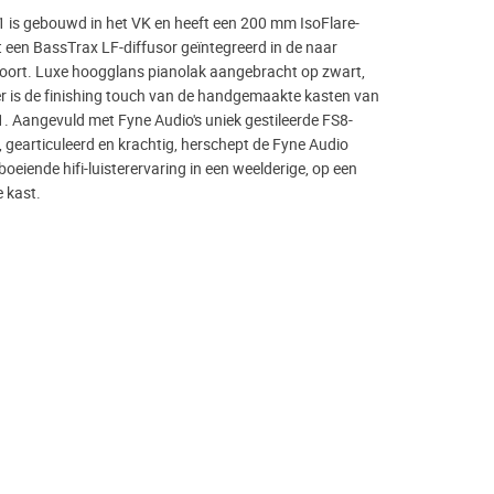
 is gebouwd in het VK en heeft een 200 mm IsoFlare-
 een BassTrax LF-diffusor geïntegreerd in de naar
oort. Luxe hoogglans pianolak aangebracht op zwart,
er is de finishing touch van de handgemaakte kasten van
. Aangevuld met Fyne Audio's uniek gestileerde FS8-
, gearticuleerd en krachtig, herschept de Fyne Audio
boeiende hifi-luisterervaring in een weelderige, op een
 kast.