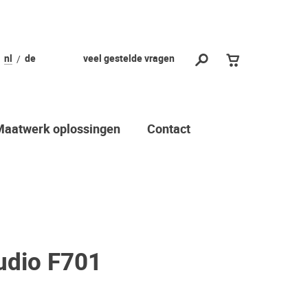
nl
de
veel gestelde vragen
Maatwerk oplossingen
Contact
udio F701