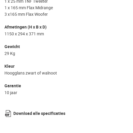
1 x 25 mm TNF Tweeter
1 x 165 mm Flax Midrange
3 x165 mm Flax Woofer
Afmetingen (H x B x D)
1150 x 294 x 371 mm
Gewicht
29 Kg
Kleur
Hoogglans zwart of walnoot
Garantie
10 jaar
Download alle specificaties