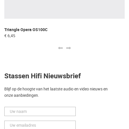
Triangle Opera OS100C
Ma
€ 6,45
€ 
Stassen Hifi Nieuwsbrief
Blijf op de hoogte van het laatste audio en video nieuws en
onze aanbiedingen.