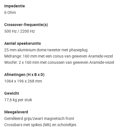
Impedantie
6 Ohm
Crossover-frequentie(s)
500 Hz / 2200 Hz
Aantal speakerunits
25 mm aluminium dome tweeter met phaseplug
Midrange: 160 mm met een conus van geweven Aramide-vezel
Woofer: 2 x 160 mm met conussen van geweven Aramide-vezel
Afmetingen (H x B x D)
1064 x 196 x 268 mm
Gewicht
17,6 kg per stuk
Meegeleverd
Gemêleerd grijs/zwart magnetisch front
Crossbars met spikes (M6) en schoteltjes