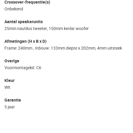
Crossover-frequentie(s)
Onbekend
Aantal speakerunits
25mm nautilus tweeter, 150mm kevlar woofer
Afmetingen (H x B x D)
Frame: 240mm , Inbouw: 133mm diepte x 202mm, 4mm uitsteek
Overige
Voormontagekit: C6
Kleur
Wit
Garantie
5 jaar