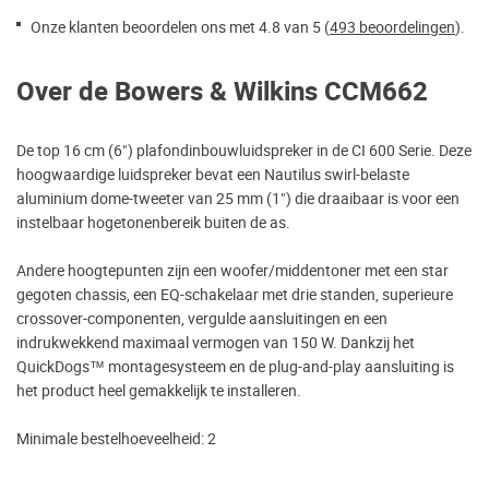
Onze klanten beoordelen ons met 4.8 van 5 (
493 beoordelingen
).
Over de Bowers & Wilkins CCM662
De top 16 cm (6") plafondinbouwluidspreker in de CI 600 Serie. Deze
hoogwaardige luidspreker bevat een Nautilus swirl-belaste
aluminium dome-tweeter van 25 mm (1") die draaibaar is voor een
instelbaar hogetonenbereik buiten de as.
Andere hoogtepunten zijn een woofer/middentoner met een star
gegoten chassis, een EQ-schakelaar met drie standen, superieure
crossover-componenten, vergulde aansluitingen en een
indrukwekkend maximaal vermogen van 150 W. Dankzij het
QuickDogs™ montagesysteem en de plug-and-play aansluiting is
het product heel gemakkelijk te installeren.
Minimale bestelhoeveelheid: 2