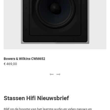
N
Bowers & Wilkins CWM652
€ 
€ 469,00
Stassen Hifi Nieuwsbrief
Blijf op de hoogte van het laatste audio en video nieuws en