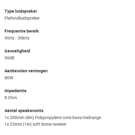
Type luidspreker
Plafondluidspreker
Frequentie bereik
45Hz - 30kHz
Gevoeligheid
90dB
Aanbevolen vermogen
80W
Impedantie
8 Ohm
Aantal speakerunits
1x 200mm (8in) Polypropylene cone bass/midrange
1x 25mm (1in) soft dome tweeter