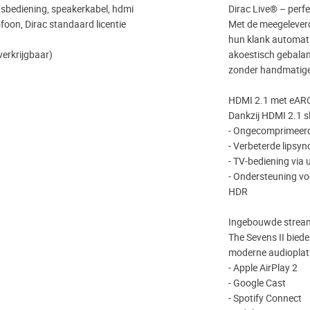
sbediening, speakerkabel, hdmi
Dirac Live® – per
ofoon, Dirac standaard licentie
Met de meegeleverd
hun klank automati
verkrijgbaar)
akoestisch gebalan
zonder handmatige 
HDMI 2.1 met eARC 
Dankzij HDMI 2.1 sl
- Ongecomprimeerd
- Verbeterde lipsyn
- TV‑bediening via
- Ondersteuning v
HDR
Ingebouwde streami
The Sevens II bied
moderne audioplat
- Apple AirPlay 2
- Google Cast
- Spotify Connect