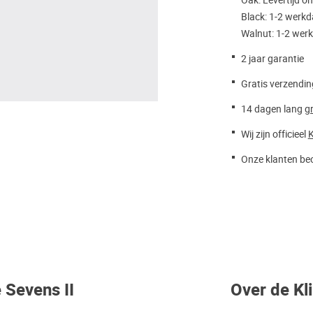
Oak: Levertijd o
Black: 1-2 werk
Walnut: 1-2 wer
2 jaar garantie
Gratis verzendin
14 dagen lang
gr
Wij zijn officieel
K
Onze klanten beo
 Sevens II
Over de Kl