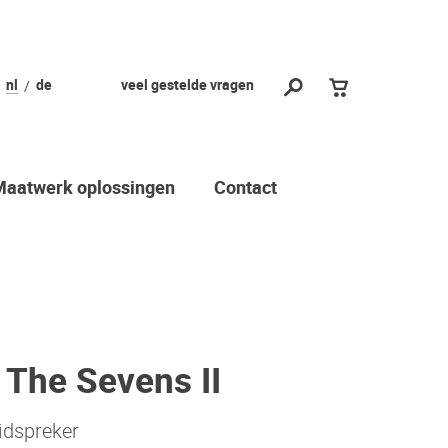
nl
de
veel gestelde vragen
Maatwerk oplossingen
Contact
 The Sevens II
idspreker