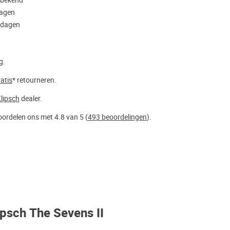
nbekend
dagen
kdagen
g.
atis
* retourneren.
lipsch
dealer.
ordelen ons met 4.8 van 5 (
493 beoordelingen
).
ipsch The Sevens II