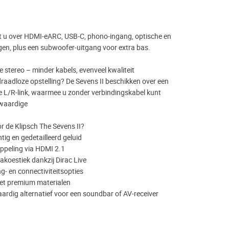
 u over HDMI‑eARC, USB‑C, phono‑ingang, optische en
gen, plus een subwoofer‑uitgang voor extra bas.
 stereo – minder kabels, evenveel kwaliteit
 draadloze opstelling? De Sevens II beschikken over een
e L/R‑link, waarmee u zonder verbindingskabel kunt
waardige
 de Klipsch The Sevens II?
tig en gedetailleerd geluid
ppeling via HDMI 2.1
akoestiek dankzij Dirac Live
g‑ en connectiviteitsopties
et premium materialen
aardig alternatief voor een soundbar of AV‑receiver