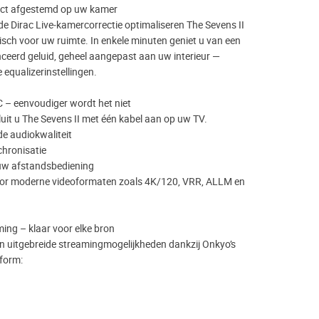
fect afgestemd op uw kamer
e Dirac Live‑kamercorrectie optimaliseren The Sevens II
sch voor uw ruimte. In enkele minuten geniet u van een
ceerd geluid, geheel aangepast aan uw interieur —
equalizerinstellingen.
– eenvoudiger wordt het niet
uit u The Sevens II met één kabel aan op uw TV.
e audiokwaliteit
chronisatie
 uw afstandsbediening
oor moderne videoformaten zoals 4K/120, VRR, ALLM en
ng – klaar voor elke bron
en uitgebreide streamingmogelijkheden dankzij Onkyo’s
form: