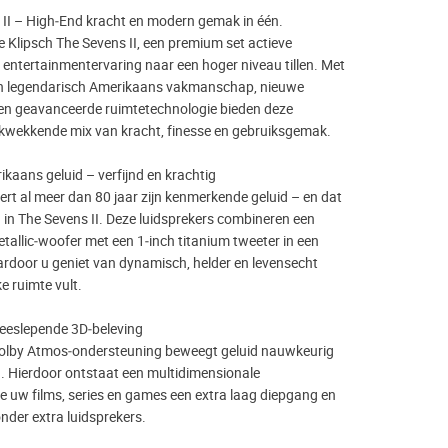
 II – High‑End kracht en modern gemak in één.
 Klipsch The Sevens II, een premium set actieve
 entertainmentervaring naar een hoger niveau tillen. Met
n legendarisch Amerikaans vakmanschap, nieuwe
en geavanceerde ruimtetechnologie bieden deze
kwekkende mix van kracht, finesse en gebruiksgemak.
kaans geluid – verfijnd en krachtig
ert al meer dan 80 jaar zijn kenmerkende geluid – en dat
g in The Sevens II. Deze luidsprekers combineren een
tallic‑woofer met een 1‑inch titanium tweeter in een
ardoor u geniet van dynamisch, helder en levensecht
e ruimte vult.
eslepende 3D‑beleving
Dolby Atmos‑ondersteuning beweegt geluid nauwkeurig
 Hierdoor ontstaat een multidimensionale
e uw films, series en games een extra laag diepgang en
nder extra luidsprekers.