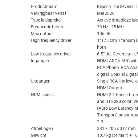
Productnaam
Klipsch The Sevens II
Verkrijgbaar vanaf
Mei 2026
Type luidspreker
Actieve draadloze lu
Frequentie bereik
39 Hz - 25 kHz
Max output
106 dB
High frequency driver
1” (2.5cm) Titanium 
horn
Low frequency driver
6.5” Jet Cerametalli
Ingangen
HDMI-ARC/eARC with 
RCA Phono, RCA Analo
digital, Coaxial Digita
Uitgangen
Single RCA line level
HDMI Output
HDMI specs
HDMI 2.1 Pass-Throu
and BT.2020 color; V
(Auto Low Latency M
Transport) passthro
2.3
Afmetingen
381 x 206 x 317 mm
Gewicht
10,7 kg (primair) + 10