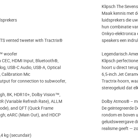
Klipsch The Sevens
Maak kennis met de
idsprekers
luidsprekers die uw
hun combinatie va
Onkyo‑elektronica 
LTS vented tweeter with Tractrix®
speakers een indru
c™ woofer
Legendarisch Ameri
CEC, HDMI Input, Bluetooth®,
Klipsch perfectione
g, USB-C Audio, USB-A, Optical
hoort u direct teru
l, Calibration Mic
6,5‑inch Jet Cerame
 output for connection to subwoofer,
Tractrix‑hoorn, wa
stereogeluid dat elk
gh, 8K, HDR10+, Dolby Vision™,
RR (Variable Refresh Rate), ALLM
Dolby Atmos® – me
ode), and QFT (Quick Frame
De geïntegreerde 
ugh; eARC (Main Out), and HDCP
rondom en boven u.
geluidsweergave di
realisme geeft — zo
,4 kg (secundair)