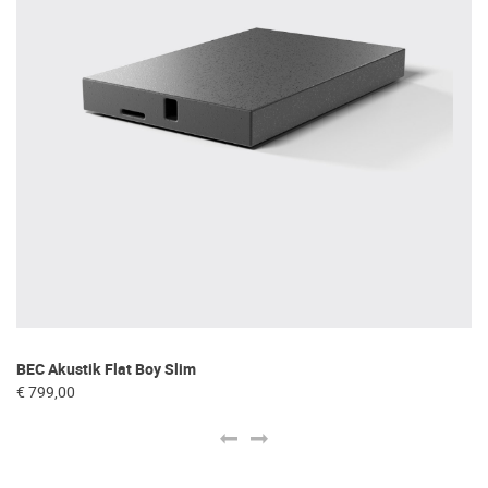
BEC Akustik Flat Boy Slim
BE
€ 799,00
€ 