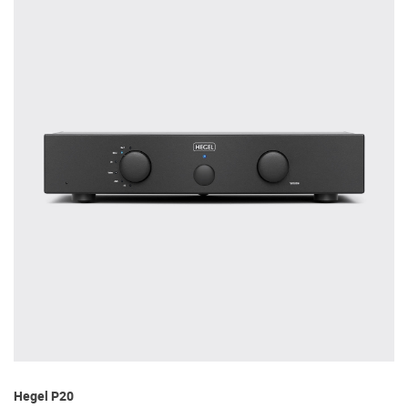
Hegel P20
Da