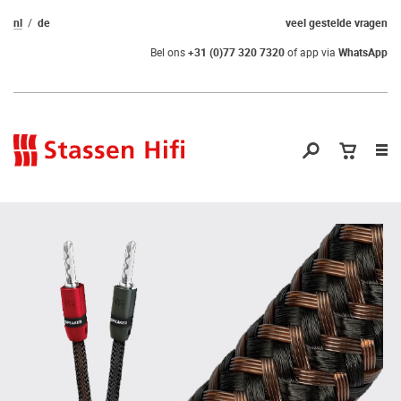
nl
de
veel gestelde vragen
Bel ons
+31 (0)77 320 7320
of app via
WhatsApp
Nav
op