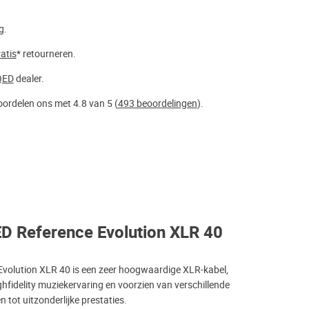
g.
atis
* retourneren.
QED
dealer.
ordelen ons met 4.8 van 5 (
493 beoordelingen
).
D Reference Evolution XLR 40
volution XLR 40 is een zeer hoogwaardige XLR-kabel,
hfidelity muziekervaring en voorzien van verschillende
n tot uitzonderlijke prestaties.