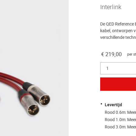
Interlink
De QED Reference E
kabel, ontworpen v
verschillende techni
€ 219,00
per s
1
Levertijd
Rood 0.6m: Mee
Rood 1.0m: Mee
Rood 3.0m: Mee