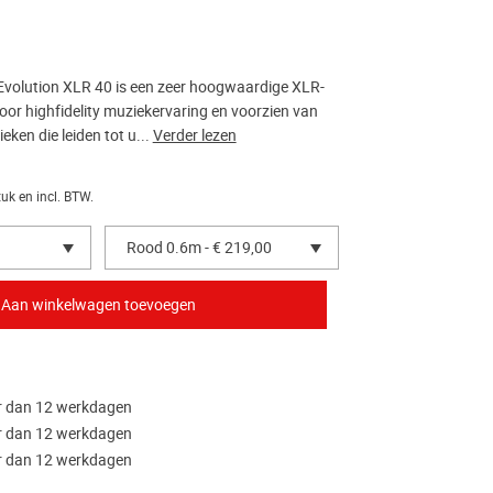
volution XLR 40 is een zeer hoogwaardige XLR-
oor highfidelity muziekervaring en voorzien van
eken die leiden tot u...
Verder lezen
tuk en incl. BTW.
Rood 0.6m - € 219,00
r dan 12 werkdagen
r dan 12 werkdagen
r dan 12 werkdagen