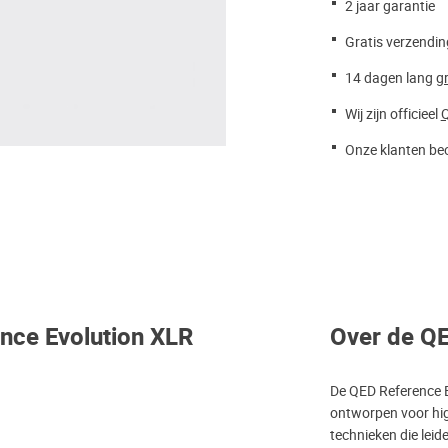
2 jaar garantie
Gratis verzendin
14 dagen lang
gr
Wij zijn officieel
Onze klanten beo
ence Evolution XLR
Over de QE
De QED Reference E
ontworpen voor hig
technieken die leide