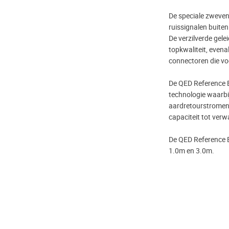
De speciale zweve
ruissignalen buite
De verzilverde gel
topkwaliteit, evena
connectoren die voo
De QED Reference E
technologie waarbij
aardretourstromen 
capaciteit tot ver
De QED Reference Ev
1.0m en 3.0m.