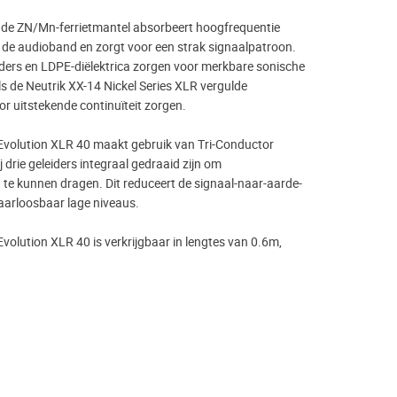
nde ZN/Mn-ferrietmantel absorbeert hoogfrequentie
n de audioband en zorgt voor een strak signaalpatroon.
eiders en LDPE-diëlektrica zorgen voor merkbare sonische
ls de Neutrik XX-14 Nickel Series XLR vergulde
r uitstekende continuïteit zorgen.
volution XLR 40 maakt gebruik van Tri-Conductor
 drie geleiders integraal gedraaid zijn om
te kunnen dragen. Dit reduceert de signaal-naar-aarde-
waarloosbaar lage niveaus.
olution XLR 40 is verkrijgbaar in lengtes van 0.6m,