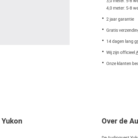
3,0 meter: 5-8 
4,0 meter: 5-8 
2 jaar garantie
Gratis verzendin
14 dagen lang
gr
Wij zijn officieel
A
Onze klanten beo
t Yukon
Over de A
De Audioquest Yukon