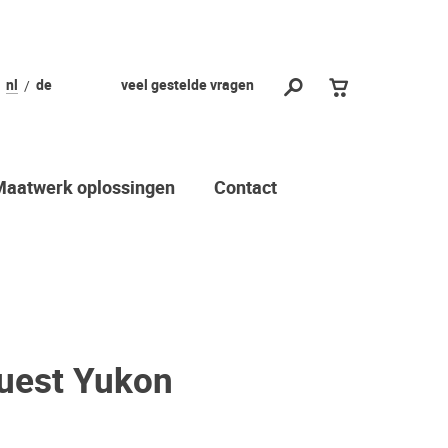
nl
de
veel gestelde vragen
Maatwerk oplossingen
Contact
uest Yukon