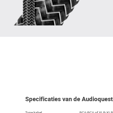
Specificaties van de Audioques
Type kabel
RCA-RCA of XLR-XLR