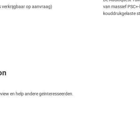
s verkrijgbaar op aanvraag)
van massief PSC+-k
kouddrukgelaste ste
on
eview en help andere geïnteresseerden.