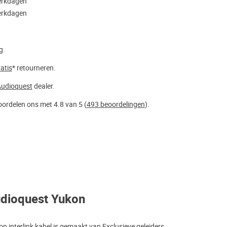
werkdagen
werkdagen
g.
atis
* retourneren.
udioquest
dealer.
ordelen ons met 4.8 van 5 (
493 beoordelingen
).
udioquest Yukon
 interlink kabel is gemaakt van Exclusieve geleiders