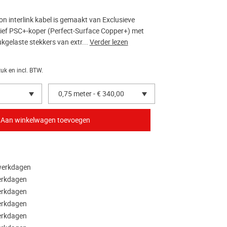
n interlink kabel is gemaakt van Exclusieve
ief PSC+-koper (Perfect-Surface Copper+) met
kgelaste stekkers van extr...
Verder lezen
tuk en incl. BTW.
0,75 meter - € 340,00
 werkdagen
werkdagen
werkdagen
werkdagen
werkdagen