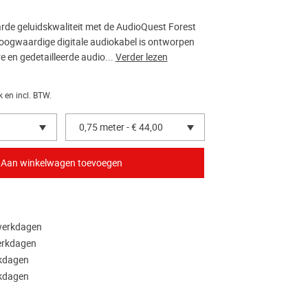
de geluidskwaliteit met de AudioQuest Forest
oogwaardige digitale audiokabel is ontworpen
 en gedetailleerde audio...
Verder lezen
k en incl. BTW.
0,75 meter - € 44,00
 werkdagen
werkdagen
rkdagen
rkdagen