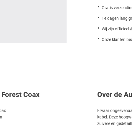
Gratis verzendin
14 dagen lang
gr
Wij zijn officieel
A
Onze klanten beo
 Forest Coax
Over de Au
coax
Ervaar ongeëvenaar
5m
kabel. Deze hoogwa
zuivere en gedetail