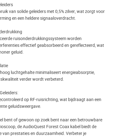
eleiders
uik van solide geleiders met 0,5% zilver, wat zorgt voor
rming en een heldere signaaloverdracht.
derdrukking
nceerde ruisonderdrukkingssysteem worden
erferenties effectief geabsorbeerd en gereflecteerd, wat
honer geluid.
latie
 hoog luchtgehalte minimaliseert energieabsorptie,
skwaliteit verder wordt verbeterd.
Geleiders:
 gecontroleerd op RF-ruisrichting, wat bijdraagt aan een
tente geluidsweergave.
fiel bent of gewoon op zoek bent naar een betrouwbare
sbioscoop, de AudioQuest Forest Coax kabel biedt de
e van prestaties en duurzaamheid. Verbeter je