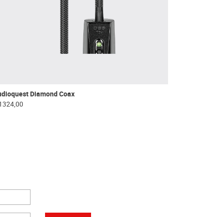
udioquest Diamond Coax
1324,00