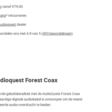
g vanaf €79,00.
atis
* retourneren.
udioquest
dealer.
ordelen ons met 4.8 van 5 (
493 beoordelingen
).
dioquest Forest Coax
de geluidskwaliteit met de AudioQuest Forest Coax
ardige digitale audiokabel is ontworpen om de meest
leerde audio-overdracht te bieden.