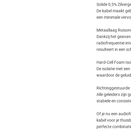
Solide 0,5% Zilverg
De kabel maakt gebr
een minimale vervo
Metaallaag Ruison
Dankzij het geava
radiofrequentie-int
resulteert in een sc
Hard-Cell Foam Iso
De isolatie met een
waardoor de geluid
Richtinggestuurde 
Alle geleiders zijn
stabiele en consis
Of je nu een audio
kabel voor je thui
perfecte combinati