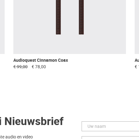
Audioquest Cinnamon Coax
A
€ 99,00
€ 78,00
€ 
i Nieuwsbrief
ste audio en video