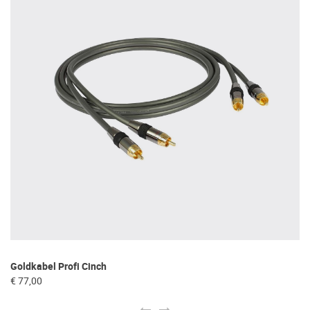
Goldkabel Profi Cinch
Fo
€ 77,00
€ 