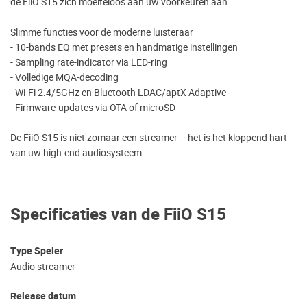
de FiiO S15 zich moeiteloos aan uw voorkeuren aan.
Slimme functies voor de moderne luisteraar
- 10-bands EQ met presets en handmatige instellingen
- Sampling rate-indicator via LED-ring
- Volledige MQA-decoding
- Wi-Fi 2.4/5GHz en Bluetooth LDAC/aptX Adaptive
- Firmware-updates via OTA of microSD
De FiiO S15 is niet zomaar een streamer – het is het kloppend hart
van uw high-end audiosysteem.
Specificaties van de FiiO S15
Type Speler
​Audio streamer
Release datum