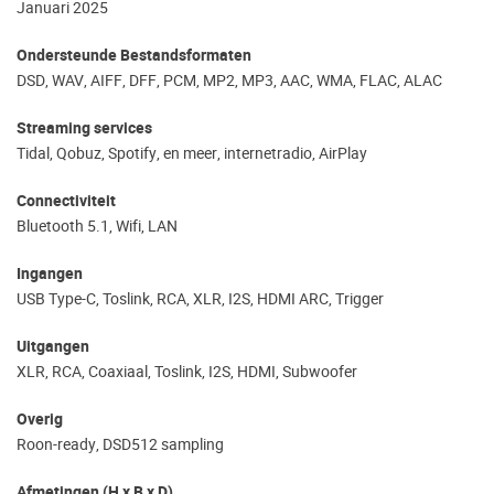
Januari 2025
Ondersteunde Bestandsformaten
DSD, WAV, AIFF, DFF, PCM, MP2, MP3, AAC, WMA, FLAC, ALAC
Streaming services
Tidal, Qobuz, Spotify, en meer, internetradio, AirPlay
Connectiviteit
Bluetooth 5.1, Wifi, LAN
Ingangen
USB Type-C, Toslink, RCA, XLR, I2S, HDMI ARC, Trigger
Uitgangen
XLR, RCA, Coaxiaal, Toslink, I2S, HDMI, Subwoofer
Overig
Roon-ready, DSD512 sampling
Afmetingen (H x B x D)