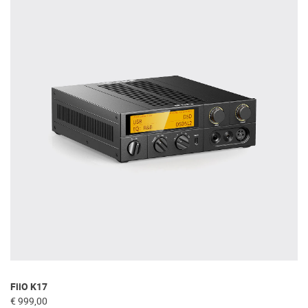
FiiO K17
He
€ 999,00
€ 