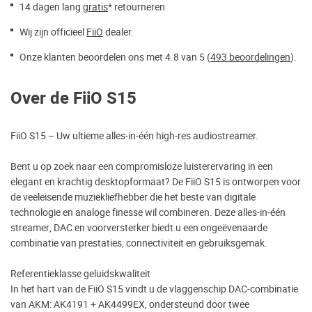
14 dagen lang
gratis
* retourneren.
Wij zijn officieel
FiiO
dealer.
Onze klanten beoordelen ons met 4.8 van 5 (
493 beoordelingen
).
Over de FiiO S15
FiiO S15 – Uw ultieme alles-in-één high-res audiostreamer.
Bent u op zoek naar een compromisloze luisterervaring in een
elegant en krachtig desktopformaat? De FiiO S15 is ontworpen voor
de veeleisende muziekliefhebber die het beste van digitale
technologie en analoge finesse wil combineren. Deze alles-in-één
streamer, DAC en voorversterker biedt u een ongeëvenaarde
combinatie van prestaties, connectiviteit en gebruiksgemak.
Referentieklasse geluidskwaliteit
In het hart van de FiiO S15 vindt u de vlaggenschip DAC-combinatie
van AKM: AK4191 + AK4499EX, ondersteund door twee