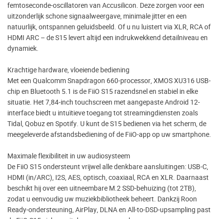
femtoseconde-oscillatoren van Accusilicon. Deze zorgen voor een
uitzonderlijk schone signaalweergave, minimale jitter en een
natuurlijk, ontspannen geluidsbeeld. Of u nu luistert via XLR, RCA of
HDMI ARC – de S15 levert altijd een indrukwekkend detailniveau en
dynamiek.
Krachtige hardware, vloeiende bediening
Met een Qualcomm Snapdragon 660-processor, XMOS XU316 USB-
chip en Bluetooth 5.1 is de FiiO S15 razendsnel en stabiel in elke
situatie. Het 7,84-inch touchscreen met aangepaste Android 12-
interface biedt u intuïtieve toegang tot streamingdiensten zoals
Tidal, Qobuz en Spotify. U kunt de S15 bedienen via het scherm, de
meegeleverde afstandsbediening of de FiiO-app op uw smartphone.
Maximale flexibiliteit in uw audiosysteem
De FiiO S15 ondersteunt vrijwel alle denkbare aansluitingen: USB-C,
HDMI (in/ARC), I2S, AES, optisch, coaxiaal, RCA en XLR. Daarnaast
beschikt hij over een uitneembare M.2 SSD-behuizing (tot 2TB),
zodat u eenvoudig uw muziekbibliotheek beheert. Dankzij Roon
Ready-ondersteuning, AirPlay, DLNA en All-to-DSD-upsampling past