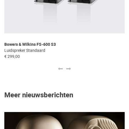
Bowers & Wilkins FS-600 S3
Bo
Luidspreker Standaard
Ce
€ 299,00
€ 
Meer nieuwsberichten