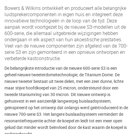
Bowers & Wilkins ontwikkelt en produceert alle belangrijke
luidsprekercomponenten in eigen huis en integreert deze
innovatieve technologieën in de loop van de tijd. Deze
aanpak wordt voortgezet bij de nieuwe S3-modellen uit de
600-serie, die allemaal uitgebreide wijzigingen hebben
ondergaan in elk aspect van hun akoestische prestaties.
Veel van de nieuwe componenten zijn afgeleid van de 700-
serie S3 en zijn gemonteerd in een opnieuw ontworpen en
verbeterde kastconstructie.
De belangrijkste introductie van de nieuwe 600-serie S3 is een
geheel nieuwe tweeterdometechnologie, de Titanium Dome. De
nieuwe tweeter bestaat uit twee delen, met een zeer dunne, lichte
maar stijve hoofdkoepel van 25 micron, ondersteund door een
tweede titaniumring van 30 micron. Dit nieuwe ontwerp is
gehuisvest in een aanzienlijk langwerpig buislaadsysteem,
geïnspireerd op het ontwerp dat onlangs werd geïntroduceerd in de
nieuwe 700-serie S3. Het langere buislaadsysteem vermindert de
resonantiefrequentie achter de koepel en leidt tot een meer open
geluid dat minder wordt beïnvloed door de kast waarin de koepel is
ondergebracht.